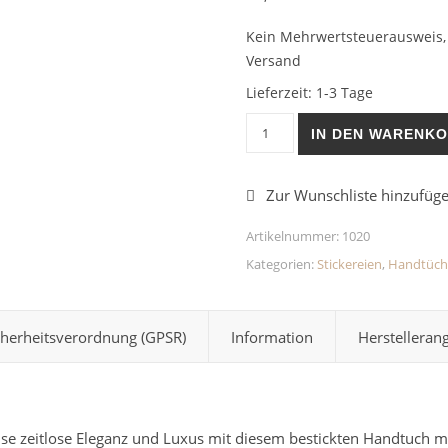
Kein Mehrwertsteuerausweis, 
Versand
Lieferzeit:
1-3 Tage
Handtuch Blumen Menge
IN DEN WARENK
Artikelnummer:
1020
Kategorien:
Stickereien
,
Handtüch
cherheitsverordnung (GPSR)
Information
Herstelleran
ise zeitlose Eleganz und Luxus mit diesem bestickten Handtuch m