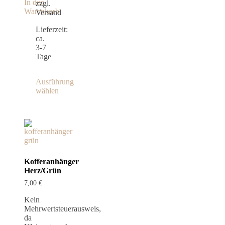
In den
zzgl.
Warenkorb
Versand
Lieferzeit:
ca.
3-7
Tage
Ausführung
wählen
Dieses
Produkt
weist
mehrere
Varianten
auf.
Die
Kofferanhänger
Optionen
Herz/Grün
können
auf
7,00
€
der
Produktseite
Kein
gewählt
Mehrwertsteuerausweis,
werden
da