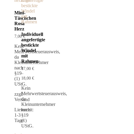
Mini-
Täschchen
Rosa
Herz
Individuell
7,00
€
angefertigte
bestickte
Kein
Windel
Mehrwertsteuerausweis,
mit
da
Rahmen
Kleinunternehmer
nach
17,00
€
§19
–
(1)
18,00
€
UStG.
Kein
Mehrwertsteuerausweis,
zzgl.
da
Versand
Kleinunternehmer
Lieferzeit:
nach
1-3
§19
Tage
(1)
UStG.