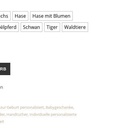
uchs
Hase
Hase mit Blumen
Nilpferd
Schwan
Tiger
Waldtiere
apuzenhandtuch für Babys mit Namen/Motiv Menge
ORB
zur Geburt personalisiert
,
Babygeschenke
,
der
,
Handtücher
,
Individuelle personalisierte
eit