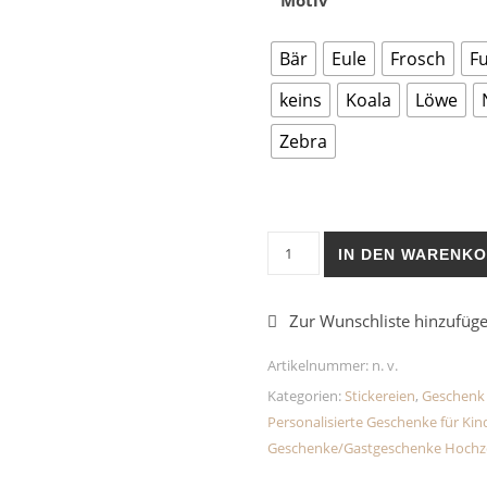
Motiv
Bär
Eule
Frosch
F
keins
Koala
Löwe
Zebra
Individuell angefertigtes K
IN DEN WARENK
Artikelnummer:
n. v.
Kategorien:
Stickereien
,
Geschenk 
Personalisierte Geschenke für Kin
Geschenke/Gastgeschenke Hochz