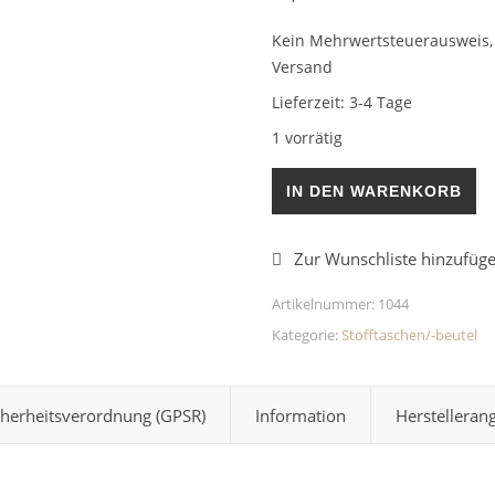
Kein Mehrwertsteuerausweis, 
Versand
Lieferzeit:
3-4 Tage
1 vorrätig
Stofftasche/-beutel Pferd Br
IN DEN WARENKORB
Artikelnummer:
1044
Kategorie:
Stofftaschen/-beutel
cherheitsverordnung (GPSR)
Information
Herstelleran