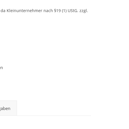
da Kleinunternehmer nach §19 (1) UStG.
zzgl.
aun Menge
gaben