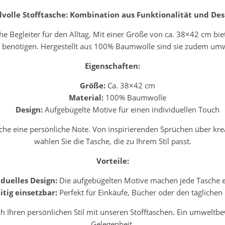
ilvolle Stofftasche: Kombination aus Funktionalität und Des
he Begleiter für den Alltag. Mit einer Größe von ca. 38×42 cm bie
s benötigen. Hergestellt aus 100% Baumwolle sind sie zudem umw
Eigenschaften:
Größe:
Ca. 38×42 cm
Material:
100% Baumwolle
Design:
Aufgebügelte Motive für einen individuellen Touch
che eine persönliche Note. Von inspirierenden Sprüchen über krea
wählen Sie die Tasche, die zu Ihrem Stil passt.
Vorteile:
iduelles Design:
Die aufgebügelten Motive machen jede Tasche ei
itig einsetzbar:
Perfekt für Einkäufe, Bücher oder den täglichen
h Ihren persönlichen Stil mit unseren Stofftaschen. Ein umweltbew
Gelegenheit.