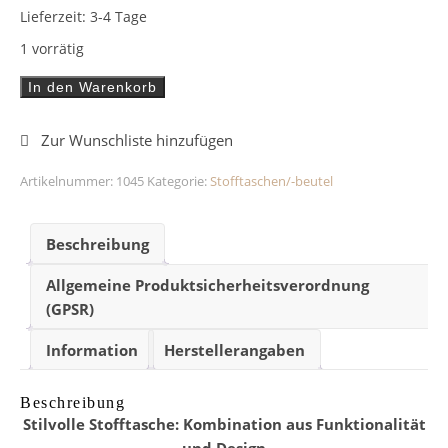
Lieferzeit:
3-4 Tage
1 vorrätig
Stofftasche/-beutel Pferd Bunt Menge
In den Warenkorb
Artikelnummer:
1045
Kategorie:
Stofftaschen/-beutel
Beschreibung
Allgemeine Produktsicherheitsverordnung
(GPSR)
Information
Herstellerangaben
Beschreibung
Stilvolle Stofftasche: Kombination aus Funktionalität