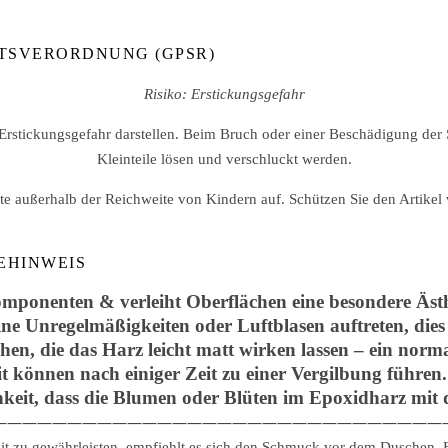
TSVERORDNUNG (GPSR)
Risiko: Erstickungsgefahr
 Erstickungsgefahr darstellen. Beim Bruch oder einer Beschädigung der
Kleinteile lösen und verschluckt werden.
 außerhalb der Reichweite von Kindern auf. Schützen Sie den Artikel 
EHINWEIS
mponenten & verleiht Oberflächen eine besondere Ästhe
ine Unregelmäßigkeiten oder Luftblasen auftreten, dies
hen, die das Harz leicht matt wirken lassen – ein norm
 können nach einiger Zeit zu einer Vergilbung führe
hkeit, dass die Blumen oder Blüten im Epoxidharz mit d
——————————————————————————————
it zu gewährleisten, empfiehlt es sich den Schmuck vor dem Duschen