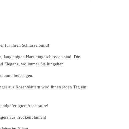
.
r für Ihren Schlüsselbund!
n, langlebigen Harz eingeschlossen sind. Die
nd Eleganz, wo immer Sie hingehen.
elbund befestigen.
nger aus Rosenblättern wird Ihnen jeden Tag ein
andgefertigten Accessoire!
ngers aus Trockenblumen!
leiter im Alltag.