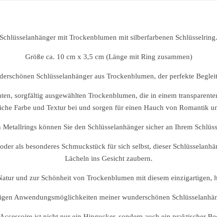
Schlüsselanhänger mit Trockenblumen mit silberfarbenen Schlüsselring
Größe ca. 10 cm x 3,5 cm (Länge mit Ring zusammen)
erschönen Schlüsselanhänger aus Trockenblumen, der perfekte Begleite
ten, sorgfältig ausgewählten Trockenblumen, die in einem transparente
liche Farbe und Textur bei und sorgen für einen Hauch von Romantik u
 Metallrings können Sie den Schlüsselanhänger sicher an Ihrem Schlüss
der als besonderes Schmuckstück für sich selbst, dieser Schlüsselanhä
Lächeln ins Gesicht zaubern.
 Natur und zur Schönheit von Trockenblumen mit diesem einzigartigen, h
ältigen Anwendungsmöglichkeiten meiner wunderschönen Schlüsselanhä
Accessoire ist nicht nur ein Hingucker, sondern auch ein praktischer Beg