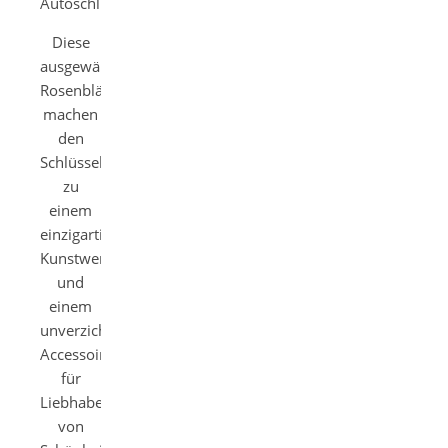
Autoschlüssel
Diese
ausgewählten
Rosenblätter
machen
den
Schlüsselanhänger
zu
einem
einzigartigen
Kunstwerk
und
einem
unverzichtbaren
Accessoire
für
Liebhaber
von