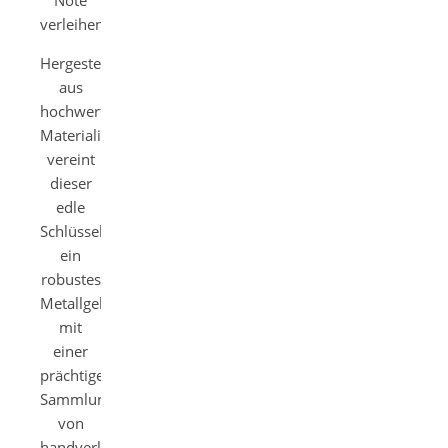
Note
verleihen.
Hergestellt
aus
hochwertigen
Materialien,
vereint
dieser
edle
Schlüsselanhänger
ein
robustes
Metallgehäuse
mit
einer
prächtigen
Sammlung
von
handverlesenen,