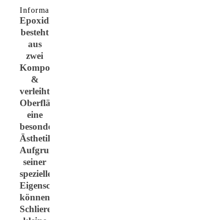
Informationen/Hinweise/Pflegehinweis
Epoxidharz
besteht
aus
zwei
Komponenten
&
verleiht
Oberflächen
eine
besondere
Ästhetik.
Aufgrund
seiner
speziellen
Eigenschaften
können
Schlieren,