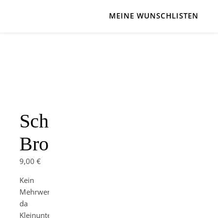
MEINE WUNSCHLISTEN
Schlüsselanhänger
Bronze/Rosen/Goldflock
9,00
€
Kein
Mehrwertsteuerausweis,
da
Kleinunternehmer