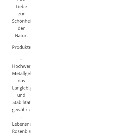
Liebe
zur
Schönheit
der
Natur.
Produkteigenschaften:
–
Hochwertiges
Metallgehäuse,
das
Langlebigkeit
und
Stabilität
gewährleistet
–
Lebensnahe
Rosenblätter,