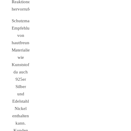
Reaktionen
hervorrufen.
Schutzmaßnahmen:
Empfehlung
von
hautfreundlichen
Materialien
wie
Kunststoffsteckern,
da auch
925er
Silber
und
Edelstahl
Nickel
enthalten
kann.
Kunden