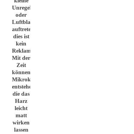
kleine
Unregelmäßigkeiten
oder
Luftblasen
auftreten,
dies ist
kein
Reklamationsgrund.
Mit der
Zeit
können
Mikrokratzer
entstehen,
die das
Harz
leicht
matt
wirken
lassen