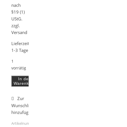
nach
§19 (1)
UStG.
zzgl.
Versand
Lieferzeit:
1-3 Tage
1
vorrätig
Schlüsselanhänger Bronze/Rosen/Goldflocken Menge
In den
Warenkorb
Artikelnummer: