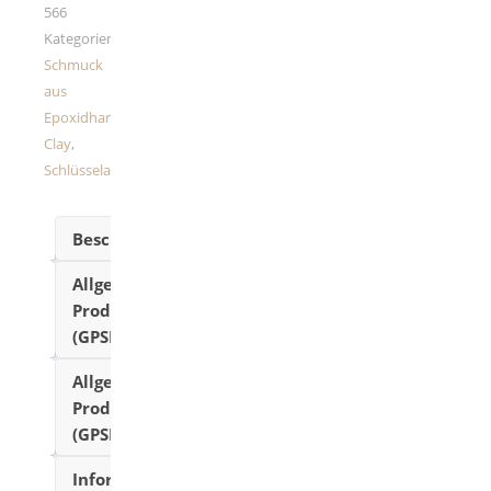
566
Kategorien:
Schmuck
aus
Epoxidharz/Polymer
Clay
,
Schlüsselanhänger
Beschreibung
Allgemeine
Produktsicherheitsverordnung
(GPSR)
Allgemeine
Produktsicherheitsverordnung
(GPSR)
Informationen/Hinweise/Pflegehinweis