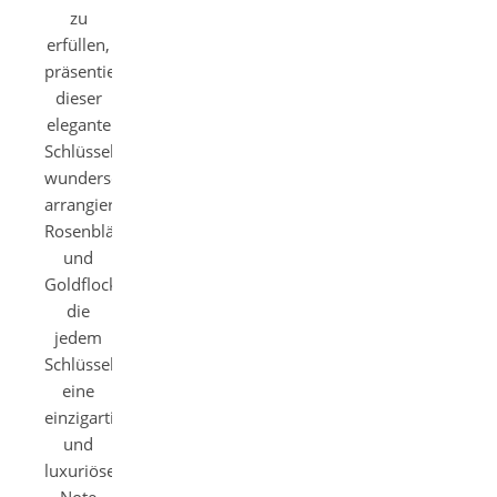
zu
erfüllen,
präsentiert
dieser
elegante
Schlüsselanhänger
wunderschön
arrangierte
Rosenblätter
und
Goldflocken,
die
jedem
Schlüsselbund
eine
einzigartige
und
luxuriöse