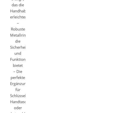
das die
Handhabung
erleichtert
–
Robuste
Metallring,
die
Sicherheit
und
Funktionalität
bietet
– Die
perfekte
Ergänzung
für
Schlüssel,
Handtaschen
oder