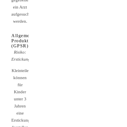
gegebenenfalls
ein Arzt
aufgesucht
werden.
Allgemeine
Produktsicherheitsverordnung
(GPSR)
Risiko:
Erstickungsgefahr
Kleinteile
können
für
Kinder
unter 3
Jahren
eine
Erstickungsgefahr