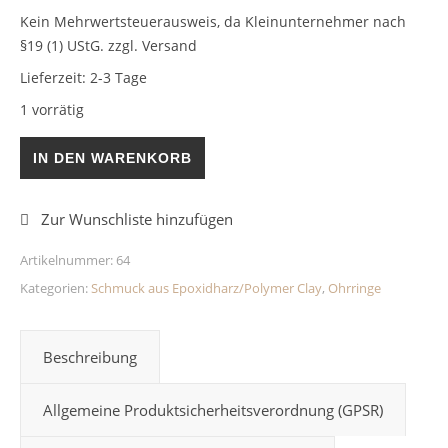
Kein Mehrwertsteuerausweis, da Kleinunternehmer nach
§19 (1) UStG.
zzgl. Versand
Lieferzeit:
2-3 Tage
1 vorrätig
Runde Ohrstecker Orange 10mm Epoxidharz Menge
IN DEN WARENKORB
Artikelnummer:
64
Kategorien:
Schmuck aus Epoxidharz/Polymer Clay
,
Ohrringe
Beschreibung
Allgemeine Produktsicherheitsverordnung (GPSR)