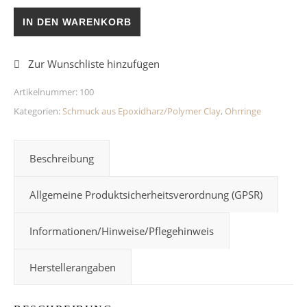
Herzohrringe Perlmutt Menge
IN DEN WARENKORB
Artikelnummer:
100
Kategorien:
Schmuck aus Epoxidharz/Polymer Clay
,
Ohrringe
Beschreibung
Allgemeine Produktsicherheitsverordnung (GPSR)
Informationen/Hinweise/Pflegehinweis
Herstellerangaben