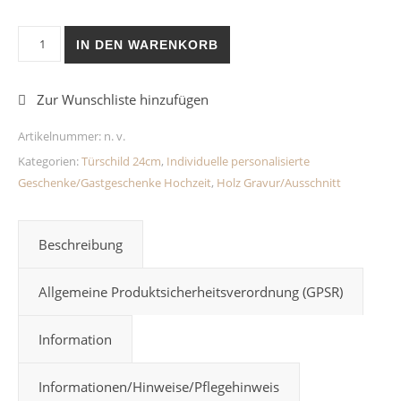
Personalisiertes Türschild Kranz/Schmetterling aus Holz Meng
IN DEN WARENKORB
Artikelnummer:
n. v.
Kategorien:
Türschild 24cm
,
Individuelle personalisierte
Geschenke/Gastgeschenke Hochzeit
,
Holz Gravur/Ausschnitt
Beschreibung
Allgemeine Produktsicherheitsverordnung (GPSR)
Information
Informationen/Hinweise/Pflegehinweis