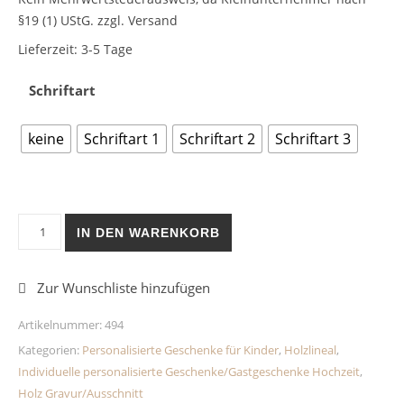
§19 (1) UStG.
zzgl. Versand
Lieferzeit:
3-5 Tage
Schriftart
keine
Schriftart 1
Schriftart 2
Schriftart 3
Personalisiertes Lineal Dino Gravur Holz Menge
IN DEN WARENKORB
Artikelnummer:
494
Kategorien:
Personalisierte Geschenke für Kinder
,
Holzlineal
,
Individuelle personalisierte Geschenke/Gastgeschenke Hochzeit
,
Holz Gravur/Ausschnitt