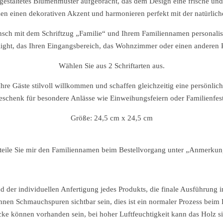
ll gestaltetes Blumenmuster aufgebracht, das dem Design eine frische und
zen einen dekorativen Akzent und harmonieren perfekt mit der natürlic
sch mit dem Schriftzug „Familie“ und Ihrem Familiennamen personalisi
light, das Ihren Eingangsbereich, das Wohnzimmer oder einen anderen
Wählen Sie aus 2 Schriftarten aus.
Ihre Gäste stilvoll willkommen und schaffen gleichzeitig eine persönli
schenk für besondere Anlässe wie Einweihungsfeiern oder Familienfes
Größe:
24,5 cm x 24,5 cm
 teile Sie mir den Familiennamen beim Bestellvorgang unter „Anmerkung
nd der individuellen Anfertigung jedes Produkts, die finale Ausführung
n Schmauchspuren sichtbar sein, dies ist ein normaler Prozess beim 
e können vorhanden sein, bei hoher Luftfeuchtigkeit kann das Holz sic