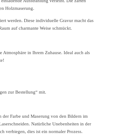
 einladende Ausstrahlung verleiht. Die zarten
hen Holzmaserung.
ert werden. Diese individuelle Gravur macht das
 Raum auf charmante Weise schmückt.
che Atmosphäre in Ihrem Zuhause. Ideal auch als
te!
en zur Bestellung“ mit.
 in der Farbe und Maserung von den Bildern im
Laserschneiden. Natürliche Unebenheiten in der
h verbiegen, dies ist ein normaler Prozess.