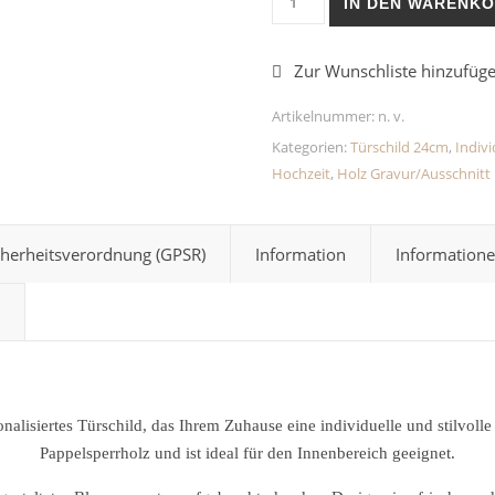
IN DEN WARENK
Artikelnummer:
n. v.
Kategorien:
Türschild 24cm
,
Indiv
Hochzeit
,
Holz Gravur/Ausschnitt
cherheitsverordnung (GPSR)
Information
Informatione
lisiertes Türschild, das Ihrem Zuhause eine individuelle und stilvolle 
Pappelsperrholz und ist ideal für den Innenbereich geeignet.