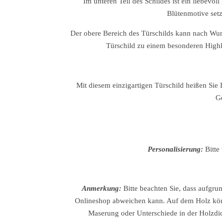
Im unteren Teil des Schildes ist ein liebevo
Blütenmotive set
Der obere Bereich des Türschilds kann nach Wun
Türschild zu einem besonderen High
Mit diesem einzigartigen Türschild heißen Sie 
Ge
Personalisierung:
Bitte
Anmerkung:
Bitte beachten Sie, dass aufgru
Onlineshop abweichen kann. Auf dem Holz könne
Maserung oder Unterschiede in der Holzdick