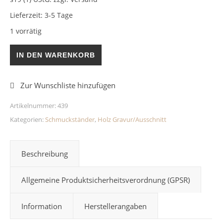
Lieferzeit:
3-5 Tage
1 vorrätig
Ohrringständer / Ohrringhalter aus Holz Menge
IN DEN WARENKORB
Artikelnummer:
439
Kategorien:
Schmuckständer
,
Holz Gravur/Ausschnitt
Beschreibung
Allgemeine Produktsicherheitsverordnung (GPSR)
Information
Herstellerangaben