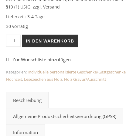
§19 (1) UStG.
zzgl. Versand
Lieferzeit:
3-4 Tage
30 vorrätig
Lesezeichen Leuchtturm aus Holz Menge
IN DEN WARENKORB
Kategorien:
Individuelle personalisierte Geschenke/Gastgeschenke
Hochzeit
,
Lesezeichen aus Holz
,
Holz Gravur/Ausschnitt
Beschreibung
Allgemeine Produktsicherheitsverordnung (GPSR)
Information