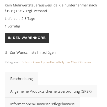
Kein Mehrwertsteuerausweis, da Kleinunternehmer nach
§19 (1) UStG.
zzgl. Versand
Lieferzeit:
2-3 Tage
1 vorrätig
Längliche Ohrringe Steinchen/Schwarz Epoxidharz Menge
IN DEN WARENKORB
Kategorien:
Schmuck aus Epoxidharz/Polymer Clay
,
Ohrringe
Beschreibung
Allgemeine Produktsicherheitsverordnung (GPSR)
Informationen/Hinweise/Pflegehinweis