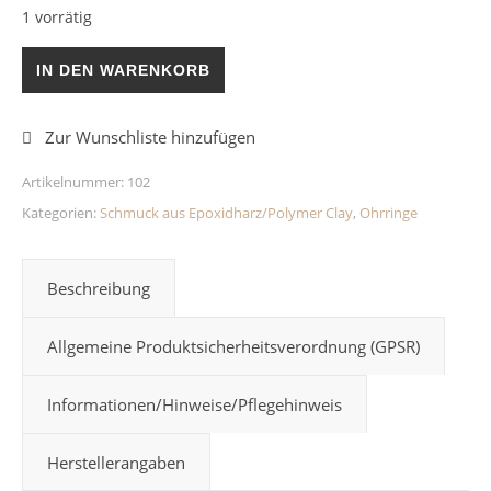
1 vorrätig
Herzohrringe Lila Menge
IN DEN WARENKORB
Artikelnummer:
102
Kategorien:
Schmuck aus Epoxidharz/Polymer Clay
,
Ohrringe
Beschreibung
Allgemeine Produktsicherheitsverordnung (GPSR)
Informationen/Hinweise/Pflegehinweis
Herstellerangaben