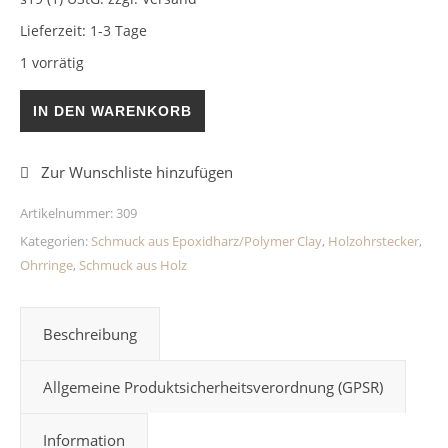
Lieferzeit:
1-3 Tage
1 vorrätig
Holzohrringe Blumen 20mm Epoxidharz Menge
IN DEN WARENKORB
Artikelnummer:
309
Kategorien:
Schmuck aus Epoxidharz/Polymer Clay
,
Holzohrstecker
,
Ohrringe
,
Schmuck aus Holz
Beschreibung
Allgemeine Produktsicherheitsverordnung (GPSR)
Information