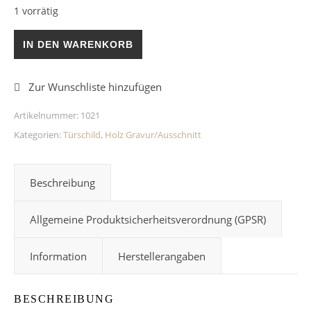
1 vorrätig
Holz Türschild Rosen Menge
IN DEN WARENKORB
Artikelnummer:
1021
Kategorien:
Türschild
,
Holz Gravur/Ausschnitt
Beschreibung
Allgemeine Produktsicherheitsverordnung (GPSR)
Information
Herstellerangaben
BESCHREIBUNG