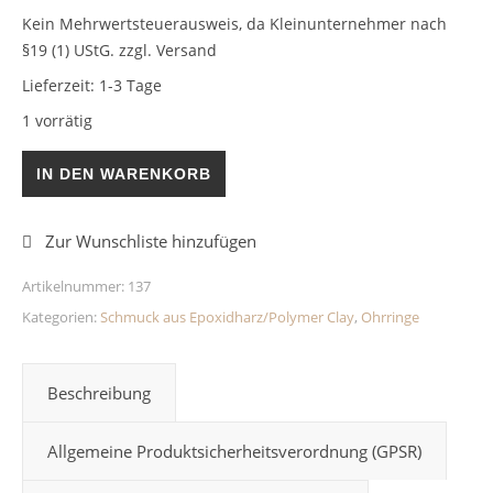
Kein Mehrwertsteuerausweis, da Kleinunternehmer nach
§19 (1) UStG.
zzgl. Versand
Lieferzeit:
1-3 Tage
1 vorrätig
Herzohrringe Lila/Pink Flakes 14mm Epoxidharz Menge
IN DEN WARENKORB
Artikelnummer:
137
Kategorien:
Schmuck aus Epoxidharz/Polymer Clay
,
Ohrringe
Beschreibung
Allgemeine Produktsicherheitsverordnung (GPSR)