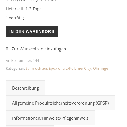
Lieferzeit:
1-3 Tage
1 vorrätig
Ohrringe Trockenblumen 10mm Menge
IN DEN WARENKORB
Artikelnummer:
144
Kategorien:
Schmuck aus Epoxidharz/Polymer Clay
,
Ohrringe
Beschreibung
Allgemeine Produktsicherheitsverordnung (GPSR)
Informationen/Hinweise/Pflegehinweis