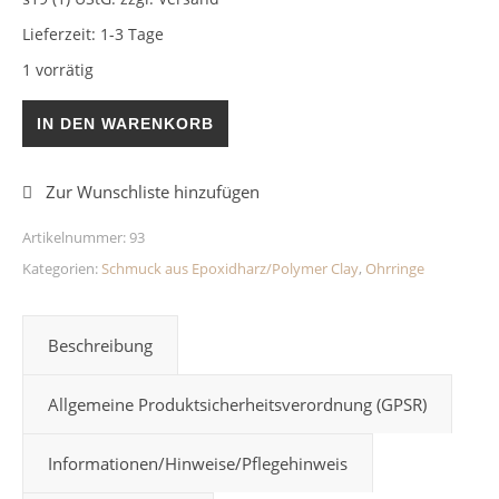
Lieferzeit:
1-3 Tage
1 vorrätig
Herzohrringe Hellrot/Glitzer Menge
IN DEN WARENKORB
Artikelnummer:
93
Kategorien:
Schmuck aus Epoxidharz/Polymer Clay
,
Ohrringe
Beschreibung
Allgemeine Produktsicherheitsverordnung (GPSR)
Informationen/Hinweise/Pflegehinweis