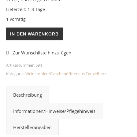
Lieferzeit:
1-3 Tage
1 vorrätig
Weinstopfen Schwarz Goldflocken Epoxidharz Menge
IN DEN WARENKORB
Artikelnummer:
694
Kategorie:
Weinstopfen/Flaschenöffner aus Epoxidharz
Beschreibung
Informationen/Hinweise/Pflegehinweis
Herstellerangaben