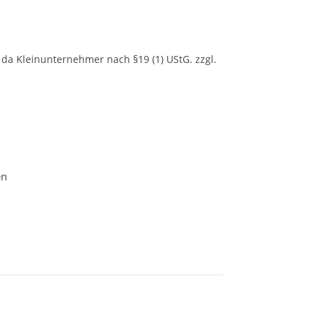
da Kleinunternehmer nach §19 (1) UStG.
zzgl.
en Epoxidharz Menge