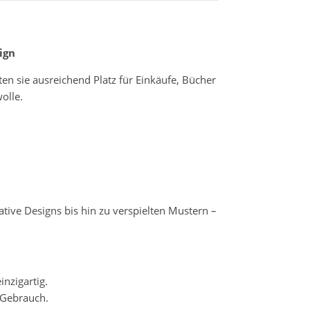
ign
ten sie ausreichend Platz für Einkäufe, Bücher
olle.
tive Designs bis hin zu verspielten Mustern –
nzigartig.
 Gebrauch.