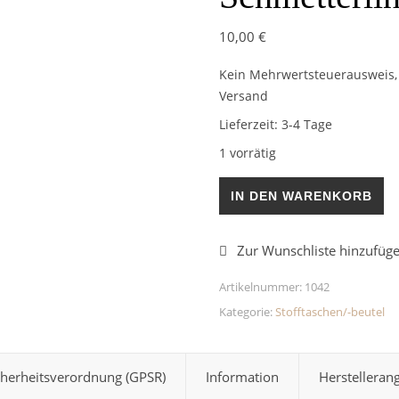
10,00
€
Kein Mehrwertsteuerausweis, 
Versand
Lieferzeit:
3-4 Tage
1 vorrätig
Stofftasche/-beutel Schmette
IN DEN WARENKORB
Artikelnummer:
1042
Kategorie:
Stofftaschen/-beutel
cherheitsverordnung (GPSR)
Information
Herstelleran