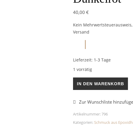
40,00
€
Kein Mehrwertsteuerausweis, 
Versand
Lieferzeit:
1-3 Tage
1 vorrätig
Set Herzkette & Ohrringe Du
IN DEN WARENKORB
Artikelnummer:
796
Kategorien:
Schmuck aus Epoxidh