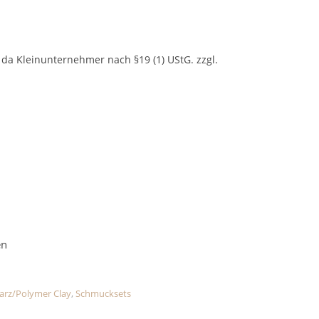
da Kleinunternehmer nach §19 (1) UStG.
zzgl.
nkelrot Menge
arz/Polymer Clay
,
Schmucksets