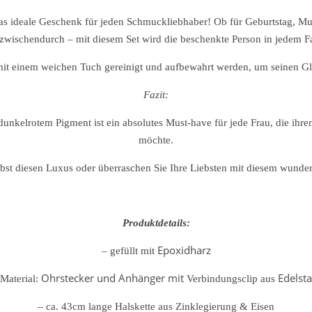
as ideale Geschenk für jeden Schmuckliebhaber! Ob für Geburtstag, Mut
wischendurch – mit diesem Set wird die beschenkte Person in jedem Fall
t mit einem weichen Tuch gereinigt und aufbewahrt werden, um seinen Gl
Fazit:
dunkelrotem Pigment ist ein absolutes Must-have für jede Frau, die i
möchte.
lbst diesen Luxus oder überraschen Sie Ihre Liebsten mit diesem wunde
Produktdetails:
Epoxidharz
– gefüllt mit
Ohrstecker und Anhänger mit
Edelsta
 Material:
Verbindungsclip aus
– ca. 43cm lange Halskette aus Zinklegierung & Eisen