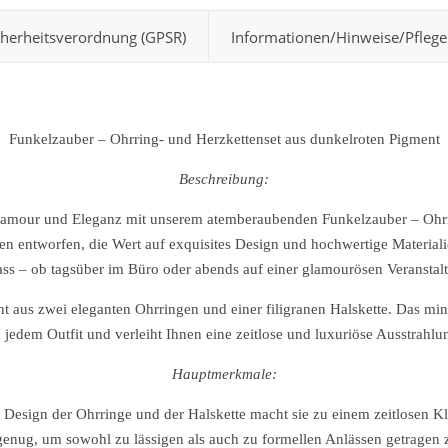
cherheitsverordnung (GPSR)
Informationen/Hinweise/Pflege
Funkelzauber – Ohrring- und Herzkettenset aus dunkelroten Pigment
Beschreibung:
lamour und Eleganz mit unserem atemberaubenden Funkelzauber – Ohrr
en entworfen, die Wert auf exquisites Design und hochwertige Materialie
ss – ob tagsüber im Büro oder abends auf einer glamourösen Veranstal
t aus zwei eleganten Ohrringen und einer filigranen Halskette. Das mini
 jedem Outfit und verleiht Ihnen eine zeitlose und luxuriöse Ausstrahlu
Hauptmerkmale:
le Design der Ohrringe und der Halskette macht sie zu einem zeitlosen K
 genug, um sowohl zu lässigen als auch zu formellen Anlässen getragen