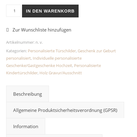
Personalisiertes Geschenk Türschild/Wandschild Wal aus Hol
IN DEN WARENKORB
Artikelnummer:
n. v.
Kategorien:
Personalisierte Türschilder
,
Geschenk zur Geburt
personalisiert
,
Individuelle personalisierte
Geschenke/Gastgeschenke Hochzeit
,
Personalisierte
Kindertürschilder
,
Holz Gravur/Ausschnitt
Beschreibung
Allgemeine Produktsicherheitsverordnung (GPSR)
Information