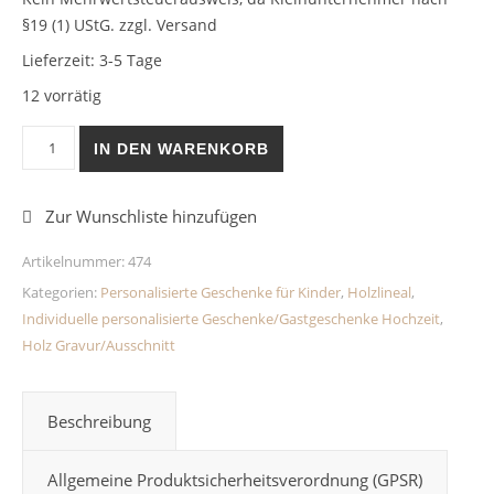
§19 (1) UStG.
zzgl. Versand
Lieferzeit:
3-5 Tage
12 vorrätig
Personalisierte Lesehilfe Piraten Holz Menge
IN DEN WARENKORB
Artikelnummer:
474
Kategorien:
Personalisierte Geschenke für Kinder
,
Holzlineal
,
Individuelle personalisierte Geschenke/Gastgeschenke Hochzeit
,
Holz Gravur/Ausschnitt
Beschreibung
Allgemeine Produktsicherheitsverordnung (GPSR)