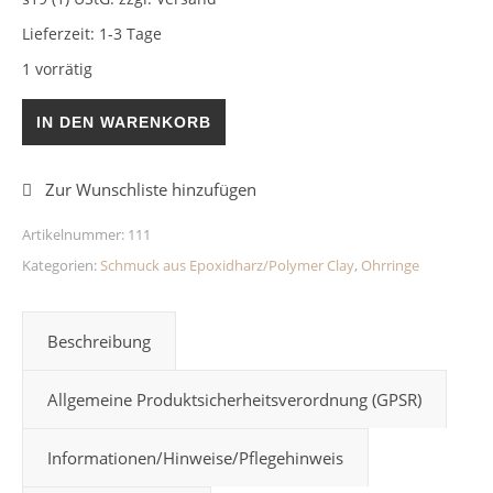
Lieferzeit:
1-3 Tage
1 vorrätig
Ohrringe Rot-Orange 10mm Menge
IN DEN WARENKORB
Artikelnummer:
111
Kategorien:
Schmuck aus Epoxidharz/Polymer Clay
,
Ohrringe
Beschreibung
Allgemeine Produktsicherheitsverordnung (GPSR)
Informationen/Hinweise/Pflegehinweis