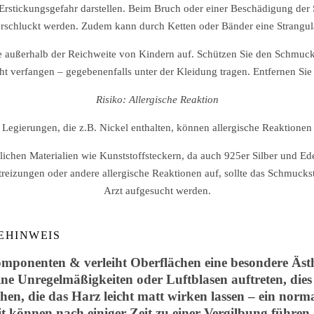
 Erstickungsgefahr darstellen. Beim Bruch oder einer Beschädigung der
erschluckt werden. Zudem kann durch Ketten oder Bänder eine Strangul
außerhalb der Reichweite von Kindern auf. Schützen Sie den Schmuck
ht verfangen – gegebenenfalls unter der Kleidung tragen. Entfernen Sie 
Risiko: Allergische Reaktion
 Legierungen, die z.B. Nickel enthalten, können allergische Reaktionen
en Materialien wie Kunststoffsteckern, da auch 925er Silber und Edel
treizungen oder andere allergische Reaktionen auf, sollte das Schmuc
Arzt aufgesucht werden.
EHINWEIS
mponenten & verleiht Oberflächen eine besondere Ästhe
ine Unregelmäßigkeiten oder Luftblasen auftreten, dies
hen, die das Harz leicht matt wirken lassen – ein norm
 können nach einiger Zeit zu einer Vergilbung führe