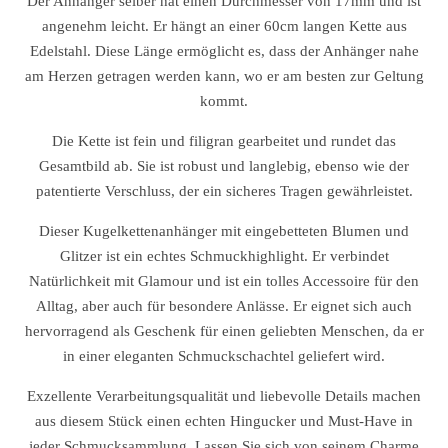
Der Anhänger selber hat einen Durchmesser von 17mm und ist
angenehm leicht. Er hängt an einer 60cm langen Kette aus
Edelstahl. Diese Länge ermöglicht es, dass der Anhänger nahe
am Herzen getragen werden kann, wo er am besten zur Geltung
kommt.
Die Kette ist fein und filigran gearbeitet und rundet das
Gesamtbild ab. Sie ist robust und langlebig, ebenso wie der
patentierte Verschluss, der ein sicheres Tragen gewährleistet.
Dieser Kugelkettenanhänger mit eingebetteten Blumen und
Glitzer ist ein echtes Schmuckhighlight. Er verbindet
Natürlichkeit mit Glamour und ist ein tolles Accessoire für den
Alltag, aber auch für besondere Anlässe. Er eignet sich auch
hervorragend als Geschenk für einen geliebten Menschen, da er
in einer eleganten Schmuckschachtel geliefert wird.
Exzellente Verarbeitungsqualität und liebevolle Details machen
aus diesem Stück einen echten Hingucker und Must-Have in
jeder Schmucksammlung. Lassen Sie sich von seinem Charme