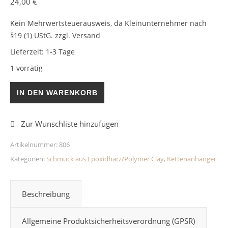
24,00
€
Kein Mehrwertsteuerausweis, da Kleinunternehmer nach
§19 (1) UStG.
zzgl. Versand
Lieferzeit:
1-3 Tage
1 vorrätig
Kugelkettenanhänger Glitzer/Blumen Hell 17mm Epoxidharz
IN DEN WARENKORB
Artikelnummer:
806
Kategorien:
Schmuck aus Epoxidharz/Polymer Clay
,
Kettenanhänger
Beschreibung
Allgemeine Produktsicherheitsverordnung (GPSR)