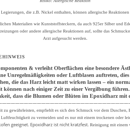
Risiko: Allergische Reaktion
 Legierungen, die z.B. Nickel enthalten, können allergische Reaktionen
en Materialien wie Kunststoffsteckern, da auch 925er Silber und Edel
treizungen oder andere allergische Reaktionen auf, sollte das Schmuc
Arzt aufgesucht werden.
EHINWEIS
mponenten & verleiht Oberflächen eine besondere Ästhe
ine Unregelmäßigkeiten oder Luftblasen auftreten, dies
hen, die das Harz leicht matt wirken lassen – ein norm
 können nach einiger Zeit zu einer Vergilbung führe
hkeit, dass die Blumen oder Blüten im Epoxidharz mit d
——————————————————————————————
it zu gewährleisten, empfiehlt es sich den Schmuck vor dem Duschen
uftfeuchtigkeit zu vermeiden und es nur mit einem trockenen oder lei
fen geeignet. Epoxidharz ist nicht kratzfest.
Reinigung mit einem 