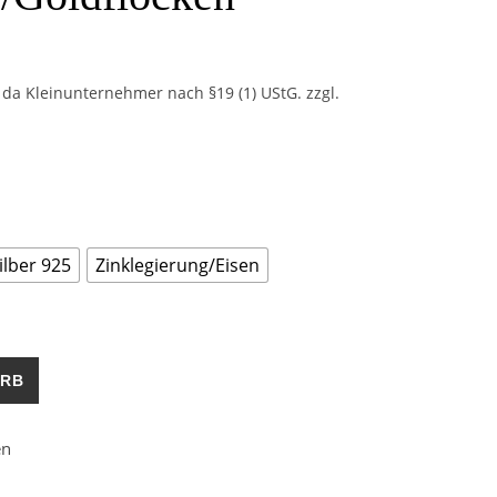
da Kleinunternehmer nach §19 (1) UStG.
zzgl.
ilber 925
Zinklegierung/Eisen
r/Goldflocken Menge
ORB