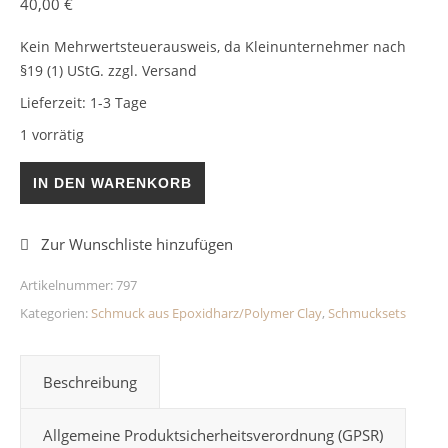
40,00
€
Kein Mehrwertsteuerausweis, da Kleinunternehmer nach
§19 (1) UStG.
zzgl. Versand
Lieferzeit:
1-3 Tage
1 vorrätig
Kettenanhänger Ohrringe Set Bronze Menge
IN DEN WARENKORB
Artikelnummer:
797
Kategorien:
Schmuck aus Epoxidharz/Polymer Clay
,
Schmucksets
Beschreibung
Allgemeine Produktsicherheitsverordnung (GPSR)