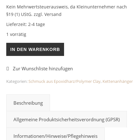
Kein Mehrwertsteuerausweis, da Kleinunternehmer nach
§19 (1) UStG.
zzgl. Versand
Lieferzeit:
2-4 tage
1 vorrätig
Kettenanhänger Grün/Goldflocken Epoxidharz Menge
IN DEN WARENKORB
Kategorien:
Schmuck aus Epoxidharz/Polymer Clay
,
Kettenanhänger
Beschreibung
Allgemeine Produktsicherheitsverordnung (GPSR)
Informationen/Hinweise/Pflegehinweis