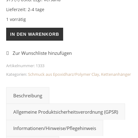
Lieferzeit:
2-4 tage
1 vorrätig
Kettenanhänger Grün Chamäleon Epoxidharz Menge
IN DEN WARENKORB
Artikelnummer:
1333
Kategorien:
Schmuck aus Epoxidharz/Polymer Clay
,
Kettenanhänger
Beschreibung
Allgemeine Produktsicherheitsverordnung (GPSR)
Informationen/Hinweise/Pflegehinweis