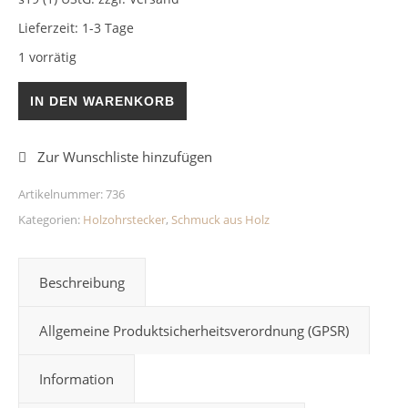
Lieferzeit:
1-3 Tage
1 vorrätig
Holzohrstecker Ornament 12mm Menge
IN DEN WARENKORB
Artikelnummer:
736
Kategorien:
Holzohrstecker
,
Schmuck aus Holz
Beschreibung
Allgemeine Produktsicherheitsverordnung (GPSR)
Information