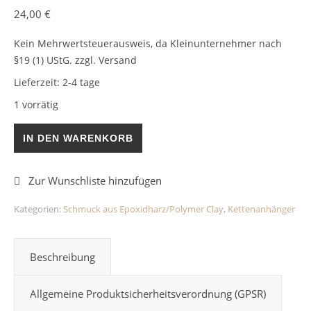
24,00
€
Kein Mehrwertsteuerausweis, da Kleinunternehmer nach
§19 (1) UStG.
zzgl. Versand
Lieferzeit:
2-4 tage
1 vorrätig
Herzkettenanhänger Orange Rot Epoxidharz Menge
IN DEN WARENKORB
Kategorien:
Schmuck aus Epoxidharz/Polymer Clay
,
Kettenanhänger
Beschreibung
Allgemeine Produktsicherheitsverordnung (GPSR)