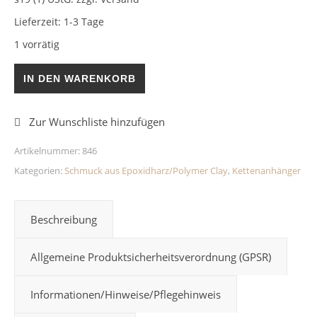
Lieferzeit:
1-3 Tage
1 vorrätig
Herzkettenanhänger Chamäleon Epoxidharz Menge
IN DEN WARENKORB
Artikelnummer:
846
Kategorien:
Schmuck aus Epoxidharz/Polymer Clay
,
Kettenanhänger
Beschreibung
Allgemeine Produktsicherheitsverordnung (GPSR)
Informationen/Hinweise/Pflegehinweis