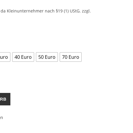
da Kleinunternehmer nach §19 (1) UStG.
zzgl.
Euro
40 Euro
50 Euro
70 Euro
Menge
ORB