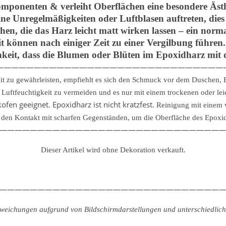
mponenten & verleiht Oberflächen eine besondere Ästhe
ine Unregelmäßigkeiten oder Luftblasen auftreten, dies
hen, die das Harz leicht matt wirken lassen – ein norm
 können nach einiger Zeit zu einer Vergilbung führe
hkeit, dass die Blumen oder Blüten im Epoxidharz mit d
——————————————————————————————
it zu gewährleisten, empfiehlt es sich den Schmuck vor dem Duschen
uftfeuchtigkeit zu vermeiden und es nur mit einem trockenen oder lei
fen geeignet. Epoxidharz ist nicht kratzfest.
Reinigung mit einem 
den Kontakt mit scharfen Gegenständen, um die Oberfläche des Epoxidh
—————————————————————————————
Dieser Artikel wird ohne Dekoration verkauft.
—————————————————————————————
abweichungen aufgrund von Bildschirmdarstellungen und unterschiedliche