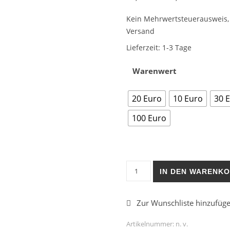
Kein Mehrwertsteuerausweis, 
Versand
Lieferzeit:
1-3 Tage
Warenwert
20 Euro
10 Euro
30 
100 Euro
Gutschein Viv`s Handmade 
IN DEN WARENK
Artikelnummer:
n. v.