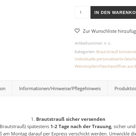
Brautstrauß konservieren in
IN DEN WARENK
Artikelnummer:
n. v.
Kategorien:
Brautstrauß konservi
Individuelle personalisierte Ges
Weinstopfen/Flaschenöffner aus 
ion
Informationen/Hinweise/Pflegehinweis
Produktsi
1.
Brautstrauß sicher versenden
 Brautstrauß) spätestens
1-2 Tage nach der Trauung
, sicher un
uß am Montag darauf per Express verschickt werden. Umwickle die