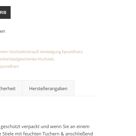
 Flaschenöffner Epoxidharz Menge
ORB
eren/ Hochzeitsstrauß Verewigung Epoxidharz
,
chenke/Gastgeschenke Hochzeit
,
Epoxidharz
cherheit
Herstellerangaben
d geschützt verpackt und wenn Sie an einem
 Stiele mit feuchten Tüchern & anschließend