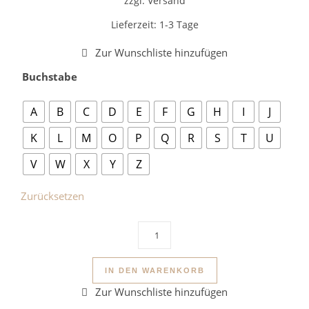
zzgl. Versand
Lieferzeit:
1-3 Tage
Buchstabe
A
B
C
D
E
F
G
H
I
J
K
L
M
O
P
Q
R
S
T
U
V
W
X
Y
Z
Zurücksetzen
Lesezeichen Monogramm A-Z Holz
IN DEN WARENKORB