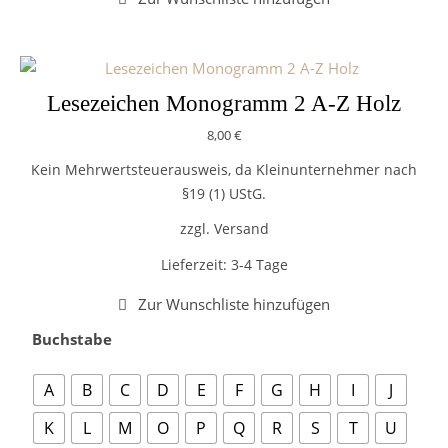
Lesezeichen Monogramm 2 A-Z Holz
8,00
€
Kein Mehrwertsteuerausweis, da Kleinunternehmer nach
§19 (1) UStG.
zzgl. Versand
Lieferzeit:
3-4 Tage
Buchstabe
A
B
C
D
E
F
G
H
I
J
K
L
M
O
P
Q
R
S
T
U